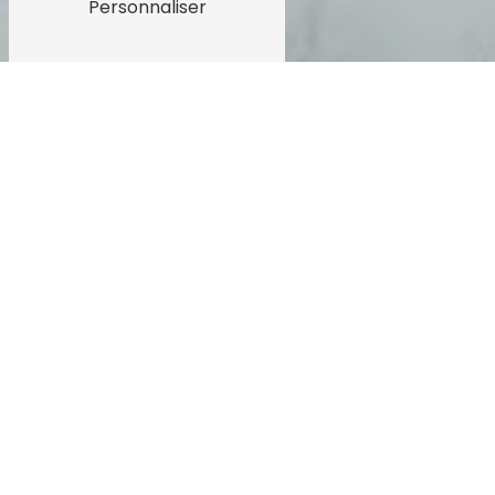
Personnaliser
Des séances de shooting
photo professionnel pour tous
Bienvenus dans l'univers captivant du
shooting photo avec Patrick Payet
Photographie.
Que ce soit pour un événement corporatif,
un lancement de produit ou une séance
créative, notre studio mobile vous
accompagne sur le lieu de votre choix.
Chaque cliché est pensé pour capturer