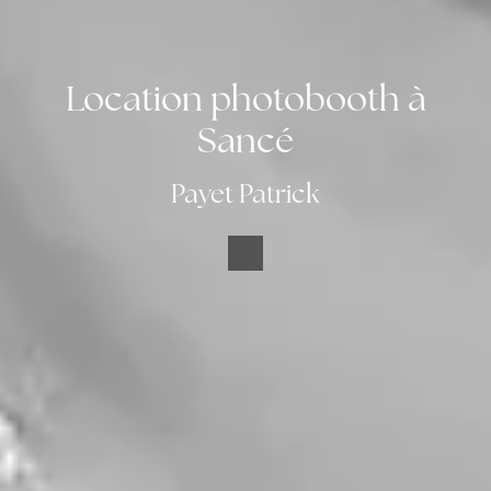
Location photobooth à
Sancé
Payet Patrick