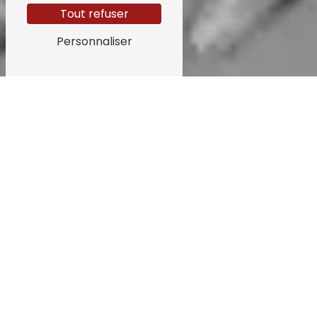
Tout refuser
Personnaliser
Studio photo mobile près de
Bourg-en-Bresse
Studio photo mobile à Bourg-en-Bresse : Capturer vos
instants précieux avec Payet Patrick
Vous recherchez un studio photo mobile de
qualité à Bourg-en-Bresse pour immortaliser
vos moments uniques et précieux ? Faites
confiance à Payet Patrick, photographe
professionnel basé à Sancé, spécialisé dans
la capture d'émotions et de souvenirs à