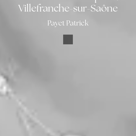
Villefranche-sur-Saône
Payet Patrick